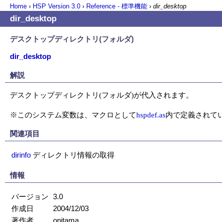
Home
›
HSP Version
3.0
›
Reference - 標準機能
›
dir_desktop
dir_desktop
デスクトップディレクトリ(フォルダ)
dir_desktop
解説
デスクトップディレクトリ(フォルダ)が代入されます。

※このシステム変数は、マクロとして
hspdef.as
内で定義されて
関連項目
dirinfo
ディレクトリ情報の取得
情報
バージョン
3.0
作成日
2004/12/03
著作者
onitama