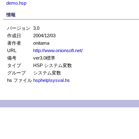
demo.hsp
情報
バージョン
3.0
作成日
2004/12/03
著作者
onitama
URL
http://www.onionsoft.net/
備考
ver3.0標準
タイプ
HSP システム変数
グループ
システム変数
hs ファイル
hsphelp\sysval.hs