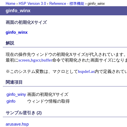
Home
›
HSP Version
3.0
›
Reference - 標準機能
›
ginfo_winx
ginfo_winx
画面の初期化Xサイズ
ginfo_winx
解説
現在の操作先ウィンドウの初期化Xサイズが代入されています。
最初に
screen
,
bgscr
,
buffer
命令で初期化された画面サイズになりま
※このシステム変数は、マクロとして
hspdef.as
内で定義されて
関連項目
ginfo_winy
画面の初期化Yサイズ
ginfo
ウィンドウ情報の取得
サンプル逆引き (2)
arusave.hsp