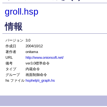
groll.hsp
情報
バージョン
3.0
作成日
2004/10/12
著作者
onitama
URL
http://www.onionsoft.net/
備考
ver3.0標準命令
タイプ
内蔵命令
グループ
画面制御命令
hs ファイル
hsphelp\i_graph.hs