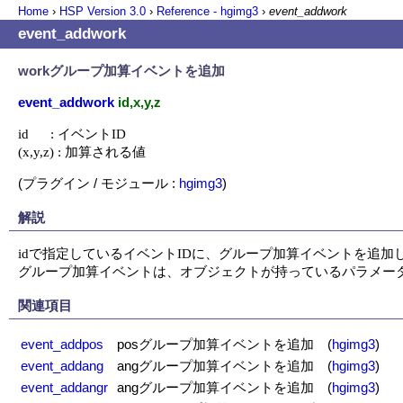
Home
›
HSP Version
3.0
›
Reference - hgimg3
›
event_addwork
event_addwork
workグループ加算イベントを追加
event_addwork
id,x,y,z
id      : イベントID

(x,y,z) : 加算される値
(プラグイン / モジュール :
hgimg3
)
解説
idで指定しているイベントIDに、グループ加算イベントを追加し
グループ加算イベントは、オブジェクトが持っているパラメーターに
関連項目
event_addpos
posグループ加算イベントを追加
(
hgimg3
)
event_addang
angグループ加算イベントを追加
(
hgimg3
)
event_addangr
angグループ加算イベントを追加
(
hgimg3
)