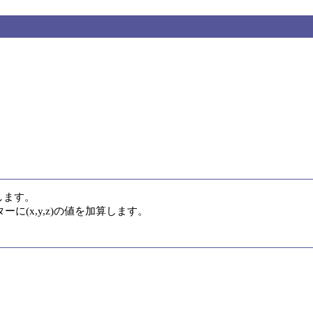
ます。

(x,y,z)の値を加算します。