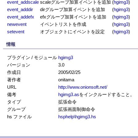
event_addscale
scaleグループ加算イベントを追加
(
hgimg3
)
event_adddir
dirグループ加算イベントを追加
(
hgimg3
)
event_addefx
efxグループ加算イベントを追加
(
hgimg3
)
newevent
イベントリストを作成
(
hgimg3
)
setevent
オブジェクトにイベントを設定
(
hgimg3
)
情報
プラグイン / モジュール
hgimg3
バージョン
3.0
作成日
2005/02/25
著作者
onitama
URL
http://www.onionsoft.net/
備考
hgimg3.as
をインクルードすること。
タイプ
拡張命令
グループ
拡張画面制御命令
hs ファイル
hsphelp\hgimg3.hs