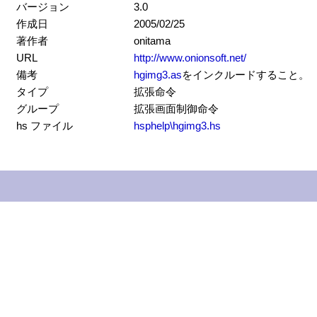
バージョン
3.0
作成日
2005/02/25
著作者
onitama
URL
http://www.onionsoft.net/
備考
hgimg3.as
をインクルードすること。
タイプ
拡張命令
グループ
拡張画面制御命令
hs ファイル
hsphelp\hgimg3.hs