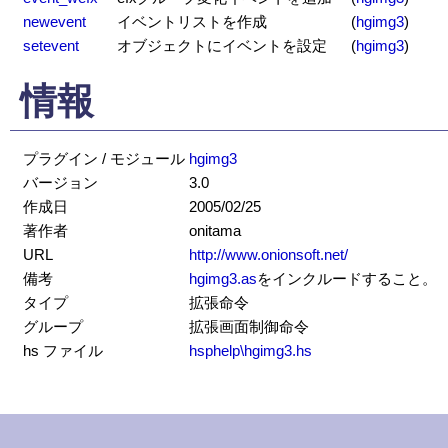
newevent
イベントリストを作成
(
hgimg3
)
setevent
オブジェクトにイベントを設定
(
hgimg3
)
情報
プラグイン / モジュール
hgimg3
バージョン
3.0
作成日
2005/02/25
著作者
onitama
URL
http://www.onionsoft.net/
備考
hgimg3.as
をインクルードすること。
タイプ
拡張命令
グループ
拡張画面制御命令
hs ファイル
hsphelp\hgimg3.hs