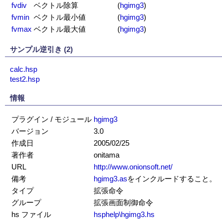
fvdiv
ベクトル除算
(
hgimg3
)
fvmin
ベクトル最小値
(
hgimg3
)
fvmax
ベクトル最大値
(
hgimg3
)
サンプル逆引き (2)
calc.hsp
test2.hsp
情報
プラグイン / モジュール
hgimg3
バージョン
3.0
作成日
2005/02/25
著作者
onitama
URL
http://www.onionsoft.net/
備考
hgimg3.as
をインクルードすること。
タイプ
拡張命令
グループ
拡張画面制御命令
hs ファイル
hsphelp\hgimg3.hs