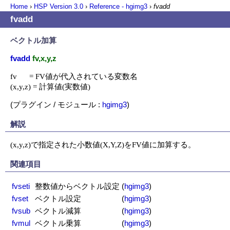
Home
›
HSP Version
3.0
›
Reference - hgimg3
›
fvadd
fvadd
ベクトル加算
fvadd
fv,x,y,z
fv      = FV値が代入されている変数名

(x,y,z) = 計算値(実数値)
(プラグイン / モジュール :
hgimg3
)
解説
(x,y,z)で指定された小数値(X,Y,Z)をFV値に加算する。
関連項目
fvseti
整数値からベクトル設定
(
hgimg3
)
fvset
ベクトル設定
(
hgimg3
)
fvsub
ベクトル減算
(
hgimg3
)
fvmul
ベクトル乗算
(
hgimg3
)