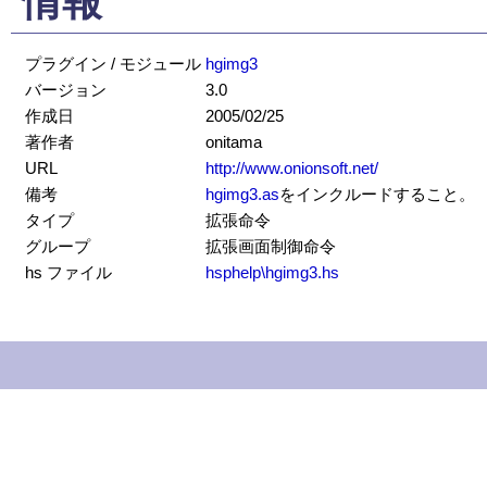
情報
プラグイン / モジュール
hgimg3
バージョン
3.0
作成日
2005/02/25
著作者
onitama
URL
http://www.onionsoft.net/
備考
hgimg3.as
をインクルードすること。
タイプ
拡張命令
グループ
拡張画面制御命令
hs ファイル
hsphelp\hgimg3.hs