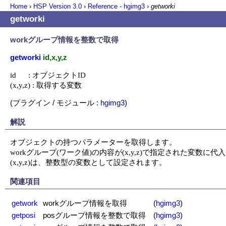
Home
›
HSP Version
3.0
›
Reference - hgimg3
›
getworki
getworki
workグループ情報を整数で取得
getworki
id,x,y,z
id      : オブジェクトID

(x,y,z) : 取得する変数
(プラグイン / モジュール :
hgimg3
)
解説
オブジェクトの持つパラメーターを取得します。

workグループ(ワーク値)の内容が(x,y,z)で指定された変数に代
(x,y,z)は、整数型の変数として設定されます。
関連項目
getwork
workグループ情報を取得
(
hgimg3
)
getposi
posグループ情報を整数で取得
(
hgimg3
)