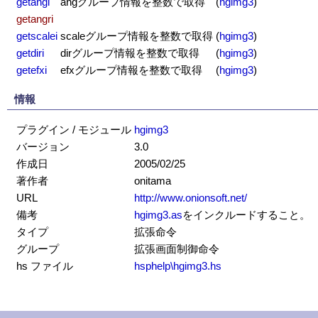
getangi
angグループ情報を整数で取得
(
hgimg3
)
getangri
getscalei
scaleグループ情報を整数で取得
(
hgimg3
)
getdiri
dirグループ情報を整数で取得
(
hgimg3
)
getefxi
efxグループ情報を整数で取得
(
hgimg3
)
情報
プラグイン / モジュール
hgimg3
バージョン
3.0
作成日
2005/02/25
著作者
onitama
URL
http://www.onionsoft.net/
備考
hgimg3.as
をインクルードすること。
タイプ
拡張命令
グループ
拡張画面制御命令
hs ファイル
hsphelp\hgimg3.hs