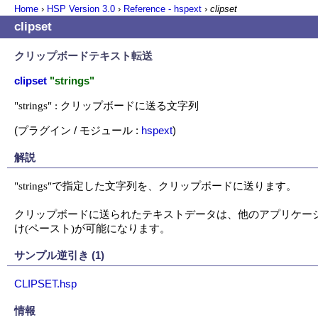
Home
›
HSP Version
3.0
›
Reference - hspext
›
clipset
clipset
クリップボードテキスト転送
clipset
"strings"
"strings" : クリップボードに送る文字列
(プラグイン / モジュール :
hspext
)
解説
"strings"で指定した文字列を、クリップボードに送ります。

クリップボードに送られたテキストデータは、他のアプリケーシ
け(ペースト)が可能になります。
サンプル逆引き (1)
CLIPSET.hsp
情報