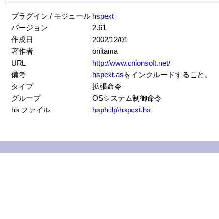
プラグイン / モジュール
hspext
バージョン
2.61
作成日
2002/12/01
著作者
onitama
URL
http://www.onionsoft.net/
備考
hspext.as
をインクルードすること。
タイプ
拡張命令
グループ
OSシステム制御命令
hs ファイル
hsphelp\hspext.hs