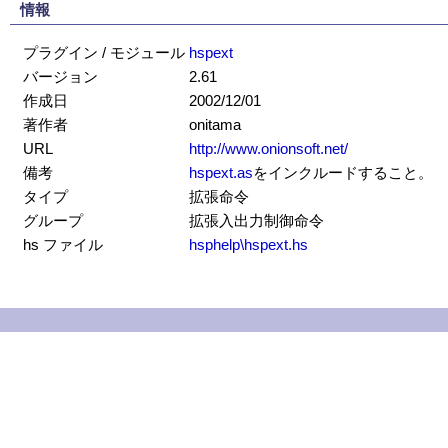
情報
プラグイン / モジュール
hspext
バージョン
2.61
作成日
2002/12/01
著作者
onitama
URL
http://www.onionsoft.net/
備考
hspext.as
をインクルードすること。
タイプ
拡張命令
グループ
拡張入出力制御命令
hs ファイル
hsphelp\hspext.hs