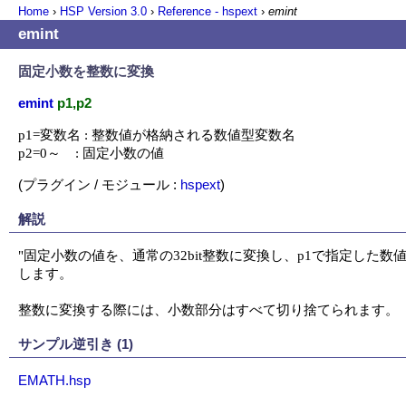
Home
›
HSP Version
3.0
›
Reference - hspext
›
emint
emint
固定小数を整数に変換
emint
p1,p2
p1=変数名 : 整数値が格納される数値型変数名

p2=0～    : 固定小数の値
(プラグイン / モジュール :
hspext
)
解説
"固定小数の値を、通常の32bit整数に変換し、p1で指定した数
します。

整数に変換する際には、小数部分はすべて切り捨てられます。
サンプル逆引き (1)
EMATH.hsp