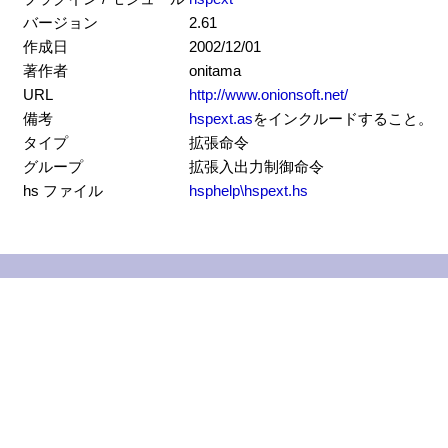
バージョン
2.61
作成日
2002/12/01
著作者
onitama
URL
http://www.onionsoft.net/
備考
hspext.as
をインクルードすること。
タイプ
拡張命令
グループ
拡張入出力制御命令
hs ファイル
hsphelp\hspext.hs