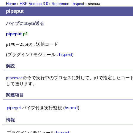
Home
›
HSP Version
3.0
›
Reference - hspext
›
pipeput
pipeput
パイプに1byte送る
pipeput
p1
p1=0～255(0) : 送信コード
(プラグイン / モジュール :
hspext
)
解説
pipeexec
命令で実行中のプロセスに対して、p1で指定したコード
して送ります。
関連項目
pipeget
パイプ付き実行監視
(
hspext
)
情報
プラグイン / モジュール
hspext