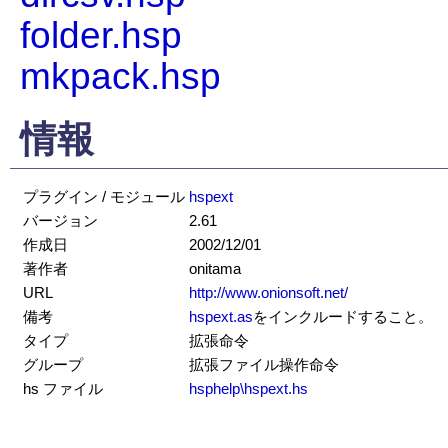
folder.hsp
mkpack.hsp
情報
プラグイン / モジュール
hspext
バージョン
2.61
作成日
2002/12/01
著作者
onitama
URL
http://www.onionsoft.net/
備考
hspext.as
をインクルードすること。
タイプ
拡張命令
グループ
拡張ファイル操作命令
hs ファイル
hsphelp\hspext.hs