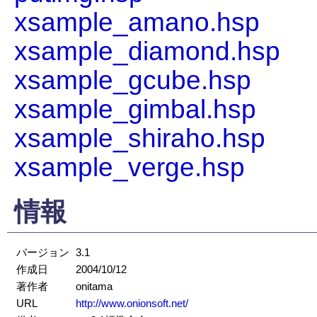
xsample_amano.hsp
xsample_diamond.hsp
xsample_gcube.hsp
xsample_gimbal.hsp
xsample_shiraho.hsp
xsample_verge.hsp
情報
バージョン
3.1
作成日
2004/10/12
著作者
onitama
URL
http://www.onionsoft.net/