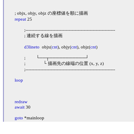
	; objx, objy, objz の座標値を順に描画

repeat
 25

		;------------------------------------------------------------

		; 連続する線を描画

d3lineto
  objx(
cnt
), objy(
cnt
), objz(
cnt
)

		;         └──┬───────────┘

		;               └ 描画先の線端の位置 (x, y, z)

		;------------------------------------------------------------

loop
redraw
await
 30

goto