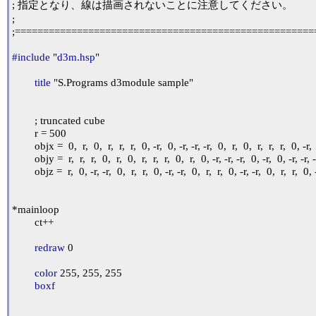
; 指定となり、線は描画されないことに注意してください。

;

;======================================================
#include
 "
d3m.hsp
"

title
 "S.Programs d3module sample"

	; truncated cube

	r = 500

	objx =  0,  r,  0,  r,  r,  r,  0, -r,  0, -r, -r, -r,  0,  r,  0,  r,  r,  r,  0, -r,  0, -r, -r, -r,  0

	objy =  r,  r,  r,  0,  r,  0,  r,  r,  r,  0,  r,  0, -r, -r, -r,  0, -r,  0, -r, -r, -r,  0, -r,  0,  r

	objz =  r,  0, -r, -r,  0,  r,  r,  0, -r, -r,  0,  r,  r,  0, -r, -r,  0,  r,  r,  0, -r, -r,  0,  r,  r

*mainloop

	ct++

redraw
 0

color
 255, 255, 255

boxf