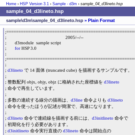
Home
›
HSP Version
3.1
›
Sample - d3m
›
sample_04_d3lineto.hsp
sample_04_d3lineto.hsp
sample\d3m\sample_04_d3lineto.hsp
» Plain Format
;======================================================
;                                                 2005/--/--

;	d3module  sample script

;	
for
 HSP 3.0

;

;======================================================
;

; 
d3lineto
 で 14 面体 (truncated cube) を描画するサンプルです。

;

; 整数配列 objx, objy, objz に格納された座標値を 
d3lineto
; 命令で再生しています。

;

; 多数の連続する線分の描画は、
d3line
 命令よりも 
d3lineto
; 命令を使ったほうが記述が簡潔で、高速になります。

;

; 
d3lineto
 命令で連続線を描画する前には、
d3initlineto
 命令で

; 初期化を行う必要があります。

; 
d3initlineto
 命令実行直後の 
d3lineto
 命令は開始点の
