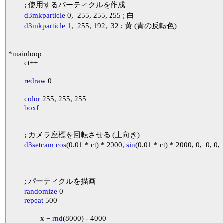
	; 使用するパーティクルを作成

d3mkparticle
 0,  255, 255, 255 ; 白

d3mkparticle
 1,  255, 192,  32 ; 黄 (青の反転色)

*mainloop

	ct++

redraw
 0

color
 255, 255, 255

boxf
	; カメラ座標を回転させる (上向き)

d3setcam
cos
(0.01 * ct) * 2000, 
sin
(0.01 * ct) * 2000, 0,  0, 0, 
	; パーティクルを描画

randomize
 0

repeat
 500

		x = 
rnd
(8000) - 4000
