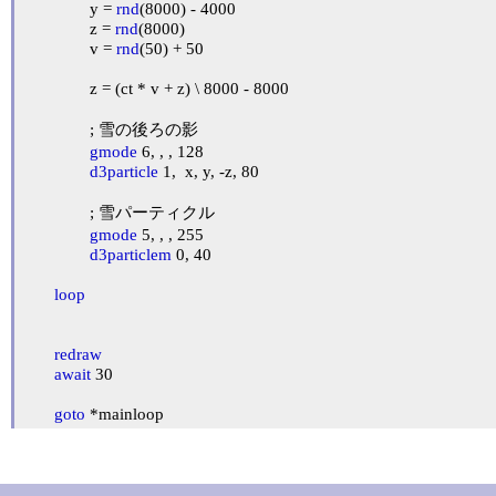
		y = 
rnd
(8000) - 4000

		z = 
rnd
(8000)

		v = 
rnd
(50) + 50

		z = (ct * v + z) \ 8000 - 8000

		; 雪の後ろの影

gmode
 6, , , 128

d3particle
 1,  x, y, -z, 80

		; 雪パーティクル

gmode
 5, , , 255

d3particlem
 0, 40

loop
redraw
await
 30

goto