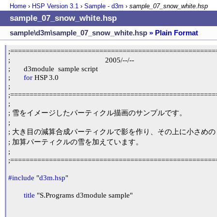
Home
›
HSP Version
3.1
›
Sample - d3m
›
sample_07_snow_white.hsp
sample_07_snow_white.hsp
sample\d3m\sample_07_snow_white.hsp
» Plain Format
;======================================================
;                                                 2005/--/--

;	d3module  sample script

;	
for
 HSP 3.0

;

;======================================================
;

; 雪をイメージしたパーティクル描画のサンプルです。

;

; 大き目の減算合成パーティクルで影を作り、その上に小さめの

; 加算パーティクルの雪を加えています。

;

;======================================================
#include
 "
d3m.hsp
"

title
 "S.Programs d3module sample"
