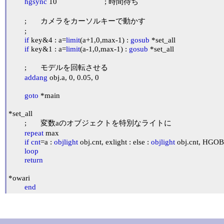
hgsync
 10			; 時間待ち

	;	カメラをカーソルキーで動かす

	;

if
 key&4 : a=
limit
(a+1,0,max-1) : 
gosub
 *set_all

if
 key&1 : a=
limit
(a-1,0,max-1) : 
gosub
 *set_all 

	;	モデルを回転させる

addang
 obj.a, 0, 0.05, 0

goto
 *main

*set_all

	;	変数aのオブジェクトを特別なライトに

repeat
 max

if
cnt
=a : 
objlight
 obj.cnt, exlight : else : 
objlight
 obj.cnt, HGO
loop
return
*owari

end