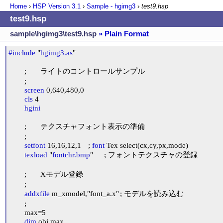
Home
›
HSP Version
3.1
›
Sample - hgimg3
›
test9.hsp
test9.hsp
sample\hgimg3\test9.hsp
» Plain Format
#include
 "
hgimg3.as
"

	;	ライトのコントロールサンプル

	;

screen
 0,640,480,0

cls
 4

hgini
	;	テクスチャフォント表示の準備

	;

setfont
 16,16,12,1	; 
font
 Tex select(cx,cy,px,mode)

texload
 "
fontchr.bmp
"	; フォントテクスチャの登録

	;	Xモデル登録

	;

addxfile
 m_xmodel,"font_a.x"	; モデルを読み込む

	;

	max=5

dim
 obj,max
