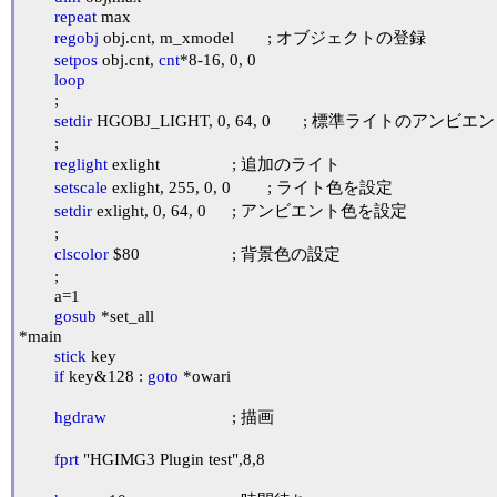
repeat
 max

regobj
 obj.cnt, m_xmodel	; オブジェクトの登録

setpos
 obj.cnt, 
cnt
*8-16, 0, 0

loop
	;

setdir
 HGOBJ_LIGHT, 0, 64, 0	; 標準ライトのアンビエント

	;

reglight
 exlight		; 追加のライト

setscale
 exlight, 255, 0, 0	; ライト色を設定

setdir
 exlight, 0, 64, 0	; アンビエント色を設定

	;

clscolor
 $80			; 背景色の設定

	;

	a=1

gosub
 *set_all

*main

stick
 key

if
 key&128 : 
goto
 *owari

hgdraw
				; 描画

fprt
 "HGIMG3 Plugin test",8,8
