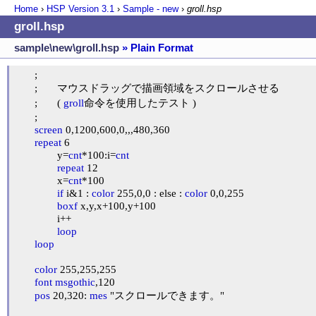
Home
›
HSP Version
3.1
›
Sample - new
›
groll.hsp
groll.hsp
sample\new\groll.hsp
» Plain Format
	;

	;	マウスドラッグで描画領域をスクロールさせる

	;	( 
groll
命令を使用したテスト )

	;

screen
 0,1200,600,0,,,480,360

repeat
 6

		y=
cnt
*100:i=
cnt
repeat
 12

		x=
cnt
*100

if
 i&1 : 
color
 255,0,0 : else : 
color
 0,0,255

boxf
 x,y,x+100,y+100

		i++

loop
loop
color
 255,255,255

font
msgothic
,120

pos
 20,320: 
mes
 "スクロールできます。"
