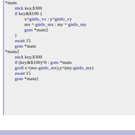
*main

stick
 key,$300

if
 key&$100 {

		x=
ginfo_vx
 : y=
ginfo_vy
		mx = 
ginfo_mx
 : my = 
ginfo_my
goto
 *main2

	}

await
 15

goto
 *main

*main2

stick
 key,$300

if
 (key&$100)=0 : 
goto
 *main

groll
 x+(mx-
ginfo_mx
),y+(my-
ginfo_my
)

await
 15

goto
 *main2
