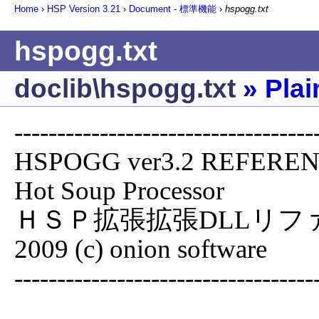
Home
›
HSP Version
3.21
›
Document - 標準機能
›
hspogg.txt
hspogg.txt
doclib\hspogg.txt
» Pla
------------------------------------
HSPOGG ver3.2 REFERENCE MA
Hot Soup Processor  

ＨＳＰ拡張拡張DLLリファレンス   
2009 (c) onion software  

------------------------------------