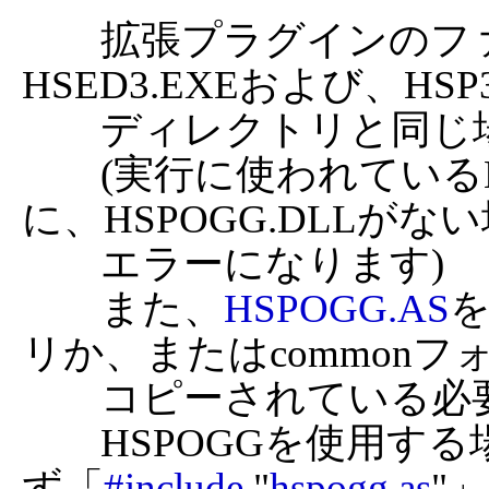
	拡張プラグインのファイル、HSPOGG.DLLは、
HSED3.EXEおよび、HSP
	ディレクトリと同じ場所に置いてください。

	(実行に使われているHSP3.EXEと同じディレクトリ
に、HSPOGG.DLLがない
	エラーになります)

	また、
HSPOGG.AS
リか、またはcommonフ
	コピーされている必要があります。

	HSPOGGを使用する場合は、スクリプトの先頭に必
ず「
#include
 "
hspogg.as
"」
