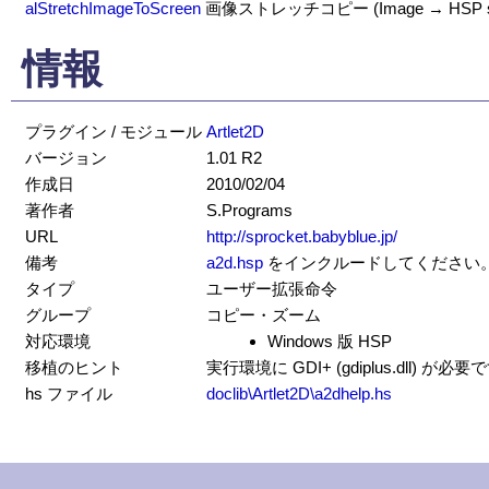
alStretchImageToScreen
画像ストレッチコピー (Image → HSP sc
情報
プラグイン / モジュール
Artlet2D
バージョン
1.01 R2
作成日
2010/02/04
著作者
S.Programs
URL
http://sprocket.babyblue.jp/
備考
a2d.hsp
をインクルードしてください
タイプ
ユーザー拡張命令
グループ
コピー・ズーム
対応環境
Windows 版 HSP
移植のヒント
実行環境に GDI+ (gdiplus.dll) が必
hs ファイル
doclib\Artlet2D\a2dhelp.hs