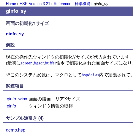
Home
›
HSP Version
3.21
›
Reference - 標準機能
›
ginfo_sy
ginfo_sy
画面の初期化Yサイズ
ginfo_sy
解説
現在の操作先ウィンドウの初期化Yサイズが代入されています。
(最初に
screen
,
bgscr
,
buffer
命令で初期化された画面サイズになりま
※このシステム変数は、マクロとして
hspdef.as
内で定義されて
関連項目
ginfo_winx
画面の描画エリアXサイズ
ginfo
ウィンドウ情報の取得
サンプル逆引き (4)
demo.hsp