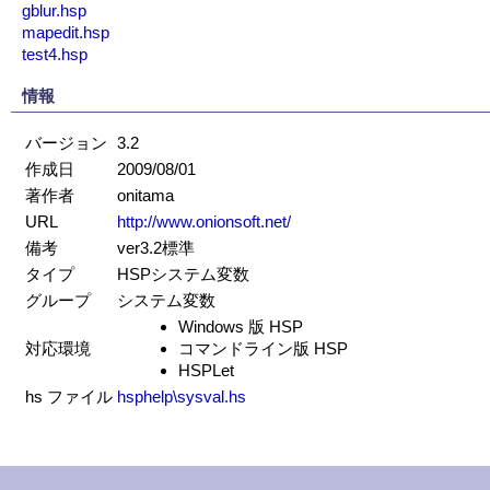
gblur.hsp
mapedit.hsp
test4.hsp
情報
バージョン
3.2
作成日
2009/08/01
著作者
onitama
URL
http://www.onionsoft.net/
備考
ver3.2標準
タイプ
HSPシステム変数
グループ
システム変数
Windows 版 HSP
対応環境
コマンドライン版 HSP
HSPLet
hs ファイル
hsphelp\sysval.hs