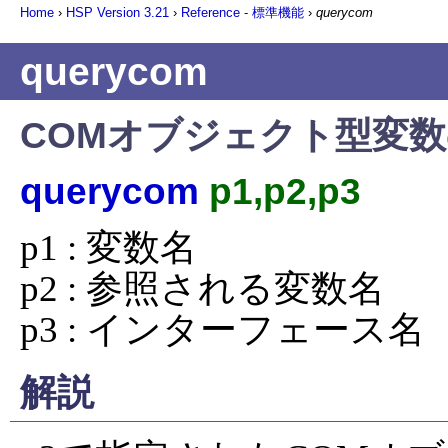
Home
›
HSP Version
3.21
›
Reference - 標準機能
›
querycom
querycom
COMオブジェクト型変
querycom
p1,p2,p3
p1 : 変数名

p2 : 参照される変数名

p3 : インターフェース名
解説