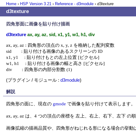
Home
›
HSP Version
3.21
›
Reference - d3module
›
d3texture
d3texture
四角形面に画像を貼り付け描画
d3texture
ax, ay, az, sid, x1, y1, w1, h1, div
ax, ay, az : 四角形の頂点の x, y, z を格納した配列変数

sid        : 貼り付ける画像のあるスクリーンの ID

x1, y1     : 貼り付けもとの左上位置 [ピクセル]

w1, h1     : 貼り付ける画像の幅と高さ [ピクセル]

div        : 四角形の内部分割数 (1)
(プラグイン / モジュール :
d3module
)
解説
四角形の面に、現在の 
gmode
 で画像を貼り付けて表示します。

ax, ay, az は、4 つの頂点の座標を 左上、右上、右下、左下
画像拡縮の描画品質や、四角形がねじれる形になる場合の挙動は、