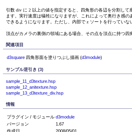
引数 div に 2 以上の値を指定すると、四角形の各辺を分割
ます。実行速度は犠牲になりますが、これによって奥行き感のあ
できるようになります。ただし、内部で z ソートを行ってい
頂点がカメラの裏側の領域にある場合、その点を頂点に持つ四
関連項目
d3square
四角形面を塗りつぶし描画
(
d3module
)
サンプル逆引き (3)
sample_11_d3texture.hsp
sample_12_anitexture.hsp
sample_13_d3texture_div.hsp
情報
プラグイン / モジュール
d3module
バージョン
1.67
作成日
2008/05/01