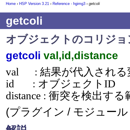
Home
›
HSP Version
3.21
›
Reference - hgimg3
›
getcoli
getcoli
オブジェクトのコリジョ
getcoli
val,id,distance
val      : 結果が代入され
id       : オブジェクトID

distance : 衝突を検出す
(プラグイン / モジュール 