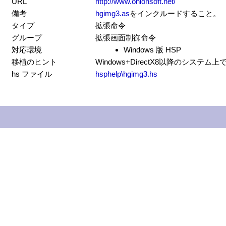
URL
http://www.onionsoft.net/
備考
hgimg3.as
をインクルードすること。
タイプ
拡張命令
グループ
拡張画面制御命令
対応環境
Windows 版 HSP
移植のヒント
Windows+DirectX8以降のシステ
hs ファイル
hsphelp\hgimg3.hs