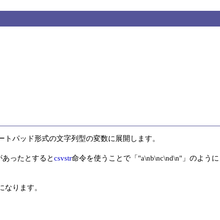
ートパッド形式の文字列型の変数に展開します。

列があったとすると
csvstr
命令を使うことで「"a\nb\nc\nd\n"」の
になります。
