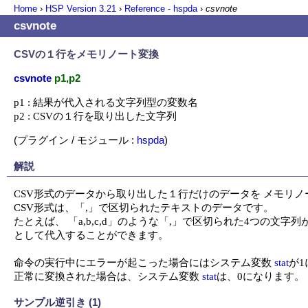
Home
›
HSP Version
3.21
›
Reference - hspda
›
csvnote
csvnote
CSVの１行をメモリノート変換
csvnote
p1,p2
p1 : 結果が代入される文字列型の変数名

p2 : CSVの１行を取り出した文字列
(プラグイン / モジュール :
hspda
)
解説
CSV形式のデータから取り出した１行だけのデータを メモリノ
CSV形式は、「,」で区切られたテキストのデータです。

たとえば、 「a,b,c,d」のような「,」で区切られた4つの文字
として代入することができます。

命令の実行中にエラーが起こった場合にはシステム変数 
stat
が1
正常に変換された場合は、システム変数 
stat
は、0になります。
サンプル逆引き (1)