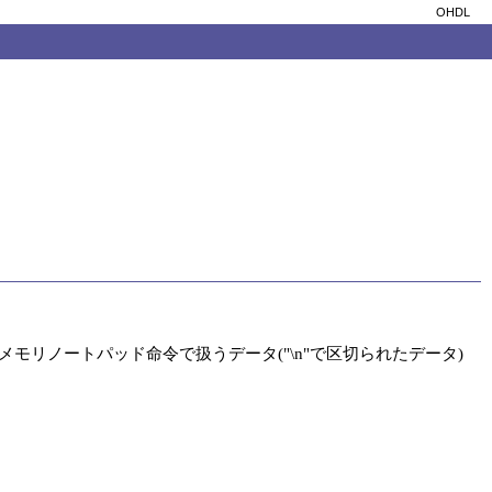
OHDL
ようにメモリノートパッド命令で扱うデータ("\n"で区切られたデータ)