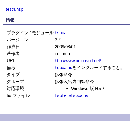
test4.hsp
情報
プラグイン / モジュール
hspda
バージョン
3.2
作成日
2009/08/01
著作者
onitama
URL
http://www.onionsoft.net/
備考
hspda.as
をインクルードすること。
タイプ
拡張命令
グループ
拡張入出力制御命令
対応環境
Windows 版 HSP
hs ファイル
hsphelp\hspda.hs