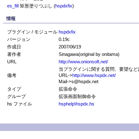
es_fill
矩形塗りつぶし
(
hspdxfix
)
情報
プラグイン / モジュール
hspdxfix
バージョン
0.19c
作成日
2007/06/19
著作者
Sinagawa(original by onitama)
URL
http://www.onionsoft.net/
当プラグインに関する質問、要望などはS
備考
URL->
http://www.hspdx.net/
Mail->s@hspdx.net
タイプ
拡張命令
グループ
拡張画面制御命令
hs ファイル
hsphelp\hspdx.hs