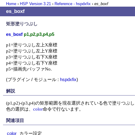
Home
›
HSP Version
3.21
›
Reference - hspdxfix
›
es_boxf
es_boxf
矩形塗りつぶし
es_boxf
p1,p2,p3,p4,p5
p1=塗りつぶし左上X座標

p2=塗りつぶし左上Y座標

p3=塗りつぶし右下X座標

p4=塗りつぶし右下Y座標

p5=描画先バッファNo.
(プラグイン / モジュール :
hspdxfix
)
解説
(p1,p2)-(p3,p4)の矩形範囲を現在選択されている色で塗りつぶし
色の選択は、
color
命令で行ないます。
関連項目
color
カラー設定