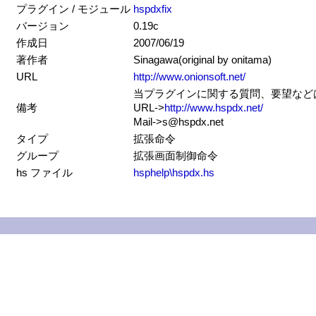
プラグイン / モジュール
hspdxfix
バージョン
0.19c
作成日
2007/06/19
著作者
Sinagawa(original by onitama)
URL
http://www.onionsoft.net/
当プラグインに関する質問、要望などはS
備考
URL->
http://www.hspdx.net/
Mail->s@hspdx.net
タイプ
拡張命令
グループ
拡張画面制御命令
hs ファイル
hsphelp\hspdx.hs