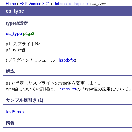
Home
›
HSP Version
3.21
›
Reference - hspdxfix
›
es_type
es_type
type値設定
es_type
p1,p2
p1=スプライトNo.

p2=type値
(プラグイン / モジュール :
hspdxfix
)
解説
p1で指定したスプライトのtype値を変更します。

type値についての詳細は、 
hspdx.txt
の「type値の設定につい
サンプル逆引き (1)
test5.hsp
情報