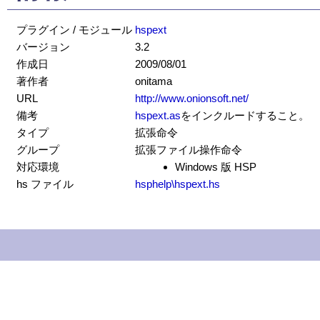
プラグイン / モジュール
hspext
バージョン
3.2
作成日
2009/08/01
著作者
onitama
URL
http://www.onionsoft.net/
備考
hspext.as
をインクルードすること。
タイプ
拡張命令
グループ
拡張ファイル操作命令
対応環境
Windows 版 HSP
hs ファイル
hsphelp\hspext.hs