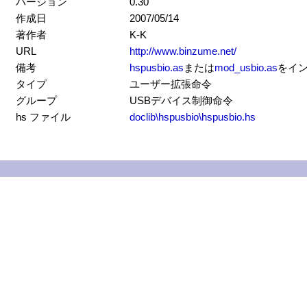
バージョン
0.30
作成日
2007/05/14
著作者
K-K
URL
http://www.binzume.net/
備考
hspusbio.as
または
mod_usbio.as
をイ
タイプ
ユーザー拡張命令
グループ
USBデバイス制御命令
hs ファイル
doclib\hspusbio\hspusbio.hs