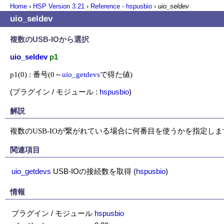
Home
›
HSP Version
3.21
›
Reference - hspusbio
›
uio_seldev
uio_seldev
複数のUSB-IOから選択
uio_seldev
p1
p1(0) : 番号(0～
uio_getdevs
で得た値)
(プラグイン / モジュール :
hspusbio
)
解説
複数のUSB-IOが繋がれている場合に何番目を使うかを指定しま
関連項目
uio_getdevs
USB-IOの接続数を取得
(
hspusbio
)
情報
プラグイン / モジュール
hspusbio