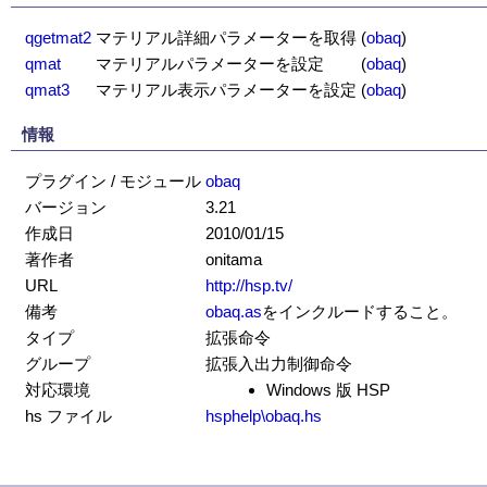
qgetmat2
マテリアル詳細パラメーターを取得
(
obaq
)
qmat
マテリアルパラメーターを設定
(
obaq
)
qmat3
マテリアル表示パラメーターを設定
(
obaq
)
情報
プラグイン / モジュール
obaq
バージョン
3.21
作成日
2010/01/15
著作者
onitama
URL
http://hsp.tv/
備考
obaq.as
をインクルードすること。
タイプ
拡張命令
グループ
拡張入出力制御命令
対応環境
Windows 版 HSP
hs ファイル
hsphelp\obaq.hs