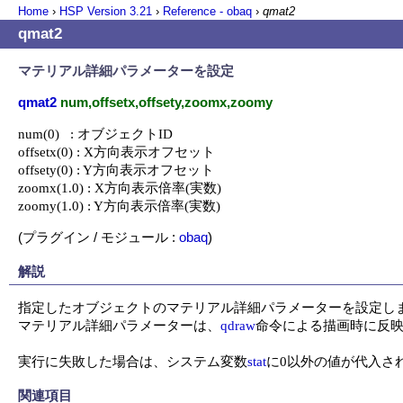
Home
›
HSP Version
3.21
›
Reference - obaq
›
qmat2
qmat2
マテリアル詳細パラメーターを設定
qmat2
num,offsetx,offsety,zoomx,zoomy
num(0)   : オブジェクトID

offsetx(0) : X方向表示オフセット

offsety(0) : Y方向表示オフセット

zoomx(1.0) : X方向表示倍率(実数)

zoomy(1.0) : Y方向表示倍率(実数)
(プラグイン / モジュール :
obaq
)
解説
指定したオブジェクトのマテリアル詳細パラメーターを設定しま
マテリアル詳細パラメーターは、
qdraw
命令による描画時に反映
実行に失敗した場合は、システム変数
stat
に0以外の値が代入さ
関連項目