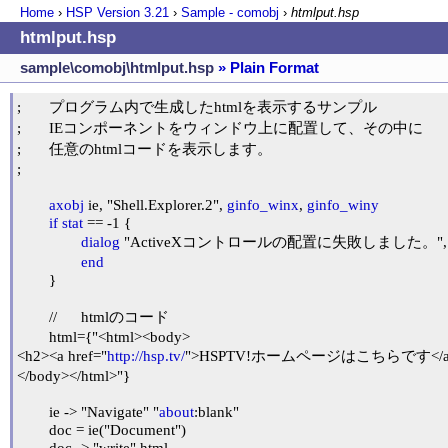
Home
›
HSP Version
3.21
›
Sample - comobj
›
htmlput.hsp
htmlput.hsp
sample\comobj\htmlput.hsp
» Plain Format
;	プログラム内で生成したhtmlを表示するサンプル

;	IEコンポーネントをウィンドウ上に配置して、その中に

;	任意のhtmlコードを表示します。

;

axobj
 ie, "Shell.Explorer.2", 
ginfo_winx
, 
ginfo_winy
if
stat
 == -1 {

dialog
 "ActiveXコントロールの配置に失敗しました。", 
end
 	}

	//	htmlのコード

	html={"<html><body>

<h2><a href="
http://hsp.tv/
">HSPTV!ホームページはこちらです</a><
</body></html>"}

	ie -> "Navigate" "
about
:blank"

	doc = ie("Document")

	doc -> "write" html
