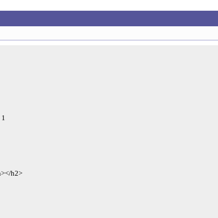
1

/h2>
