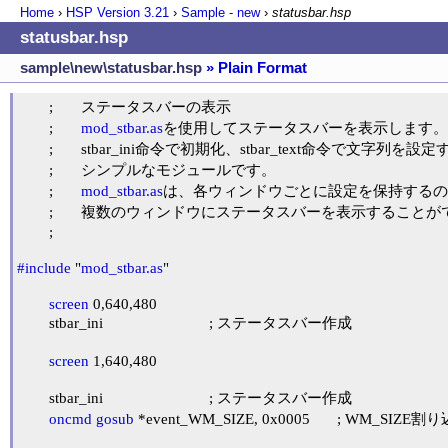
Home
›
HSP Version
3.21
›
Sample - new
›
statusbar.hsp
statusbar.hsp
sample\new\statusbar.hsp
» Plain Format
	;	ステータスバーの表示

	;	
mod_stbar.as
を使用してステータスバーを表示します。

	;	stbar_ini命令で初期化、stbar_text命令で文字列を設定するだけの

	;	シンプルなモジュールです。

	;	
mod_stbar.as
は、各ウィンドウごとに設定を保持するの
	;	複数のウィンドウにステータスバーを表示することができます。

	;

#include
 "
mod_stbar.as
"

screen
 0,640,480

	stbar_ini				; ステータスバー作成

screen
 1,640,480

	stbar_ini				; ステータスバー作成

oncmd
gosub
 *event_WM_SIZE, 0x0005	; WM_SIZE割り込み
