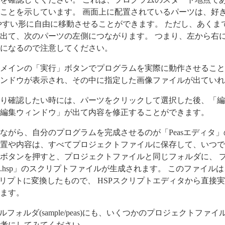
ことを示しています。 画面上に配置されているパーツは、好
やすい形に自由に移動させることができます。 ただし、あくま
出て、次のパーツの左側につながります。 つまり、左から右
になるので注意してください。
メインの「実行」ボタンでプログラムを実際に動作させること
ンドウが表示され、その中に指定した画像ファイルが出ていれ
り確認したい時には、パーツをクリックして選択した後、「編
編集ウィンドウ」が出て内容を修正することができます。
ながら、自分のプログラムを完成させるのが「Peasエディタ」
置や内容は、すべてプロジェクトファイルに保存して、いつで
ボタンを押すと、プロジェクトファイルと同じフォルダに、 
hsp」のスクリプトファイルが生成されます。 このファイルは、
クリプトに変換したもので、 HSPスクリプトエディタから直接
ます。
サンプルフォルダ(sample/peas)にも、いくつかのプロジェクトフ
考にしてみてください。