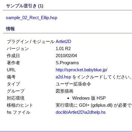
サンプル逆引き (1)
sample_02_Rect_Ellip.hsp
情報
プラグイン / モジュール
Artlet2D
バージョン
1.01 R2
作成日
2010/02/04
著作者
S.Programs
URL
http://sprocket.babyblue.jp/
備考
a2d.hsp
をインクルードしてください
タイプ
ユーザー拡張命令
グループ
図形描画
対応環境
Windows 版 HSP
移植のヒント
実行環境に GDI+ (gdiplus.dll) が必
hs ファイル
doclib\Artlet2D\a2dhelp.hs