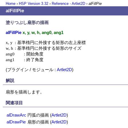
Home
›
HSP Version
3.32
›
Reference - Artlet2D
›
alFillPie
alFillPie
塗りつぶし扇形の描画
alFillPie
x, y, w, h, ang0, ang1
x, y	: 基準楕円に外接する矩形の左上座標

w, h	: 基準楕円に外接する矩形のサイズ

ang0	: 開始角度

ang1	: 終了角度
(プラグイン / モジュール :
Artlet2D
)
解説
扇形を描画します。
関連項目
alDrawArc
円弧の描画
(
Artlet2D
)
alDrawPie
扇形の描画
(
Artlet2D
)