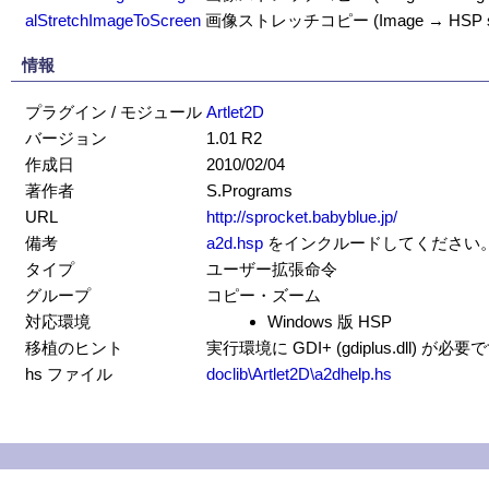
alStretchImageToScreen
画像ストレッチコピー (Image → HSP sc
情報
プラグイン / モジュール
Artlet2D
バージョン
1.01 R2
作成日
2010/02/04
著作者
S.Programs
URL
http://sprocket.babyblue.jp/
備考
a2d.hsp
をインクルードしてください
タイプ
ユーザー拡張命令
グループ
コピー・ズーム
対応環境
Windows 版 HSP
移植のヒント
実行環境に GDI+ (gdiplus.dll) が必
hs ファイル
doclib\Artlet2D\a2dhelp.hs