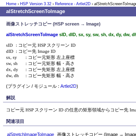
Home
›
HSP Version
3.32
›
Reference - Artlet2D
›
alStretchScreenToImag
alStretchScreenToImage
画像ストレッチコピー (HSP screen → Image)
alStretchScreenToImage
sID, dID, sx, sy, sw, sh, dx, dy, dw, d
sID	: コピー元 HSP スクリーン ID

dID	: コピー先 Image ID

sx, sy	: コピー元矩形 左上座標

sw, sh	: コピー元矩形 幅・高さ

dx, dy	: コピー先矩形 左上座標

dw, dh	: コピー先矩形 幅・高さ
(プラグイン / モジュール :
Artlet2D
)
解説
コピー元 HSP スクリーン ID の任意の矩形領域からコピー先 I
関連項目
alStretchImageToImage
画像ストレッチコピー (Image → Image