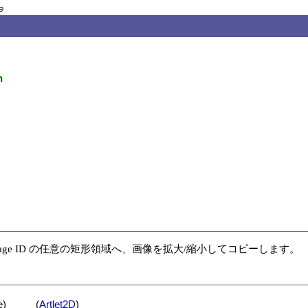
e
h
mage ID の任意の矩形領域へ、画像を拡大/縮小してコピーします。
)
(
Artlet2D
)