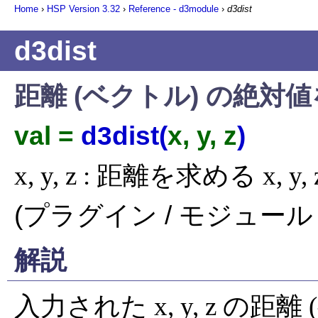
Home
›
HSP Version
3.32
›
Reference - d3module
›
d3dist
d3dist
距離 (ベクトル) の絶対
val =
d3dist(
x, y, z
)
x, y, z : 距離を求める x, y, 
(プラグイン / モジュール 
解説
入力された x, y, z の距離