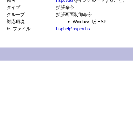
備考
hspcv.as
をインクルードすること。
タイプ
拡張命令
グループ
拡張画面制御命令
対応環境
Windows 版 HSP
hs ファイル
hsphelp\hspcv.hs