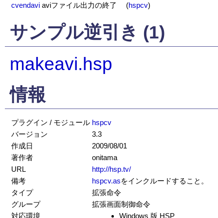
cvendavi
aviファイル出力の終了
(
hspcv
)
サンプル逆引き (1)
makeavi.hsp
情報
プラグイン / モジュール
hspcv
バージョン
3.3
作成日
2009/08/01
著作者
onitama
URL
http://hsp.tv/
備考
hspcv.as
をインクルードすること。
タイプ
拡張命令
グループ
拡張画面制御命令
対応環境
Windows 版 HSP