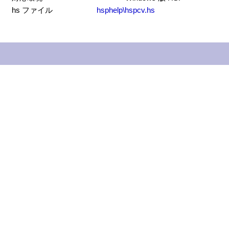
hs ファイル
hsphelp\hspcv.hs