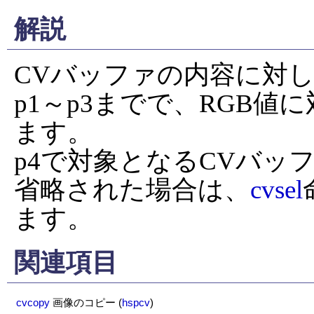
解説
CVバッファの内容に対
p1～p3までで、RGB値に
ます。

p4で対象となるCVバッフ
省略された場合は、
cvsel
ます。
関連項目
cvcopy
画像のコピー
(
hspcv
)