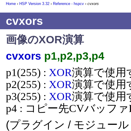
Home
›
HSP Version
3.32
›
Reference - hspcv
›
cvxors
cvxors
画像のXOR演算
cvxors
p1,p2,p3,p4
p1(255) : 
XOR
演算で使用す
p2(255) : 
XOR
演算で使用す
p3(255) : 
XOR
演算で使用す
p4 : コピー先CVバッファ
(プラグイン / モジュール 