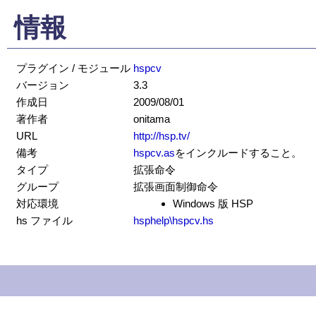
情報
プラグイン / モジュール
hspcv
バージョン
3.3
作成日
2009/08/01
著作者
onitama
URL
http://hsp.tv/
備考
hspcv.as
をインクルードすること。
タイプ
拡張命令
グループ
拡張画面制御命令
対応環境
Windows 版 HSP
hs ファイル
hsphelp\hspcv.hs