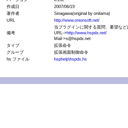
作成日
2007/06/19
著作者
Sinagawa(original by onitama)
URL
http://www.onionsoft.net/
当プラグインに関する質問、要望などはS
備考
URL->
http://www.hspdx.net/
Mail->s@hspdx.net
タイプ
拡張命令
グループ
拡張画面制御命令
hs ファイル
hsphelp\hspdx.hs