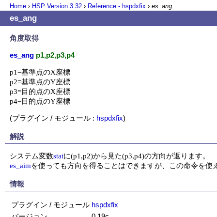
Home
›
HSP Version
3.32
›
Reference - hspdxfix
›
es_ang
es_ang
角度取得
es_ang
p1,p2,p3,p4
p1=基準点のX座標

p2=基準点のY座標

p3=目的点のX座標

p4=目的点のY座標
(プラグイン / モジュール :
hspdxfix
)
解説
システム変数
stat
es_aim
を使っても方向を得ることはできますが、この命令を使
情報
プラグイン / モジュール
hspdxfix
バージョン
0.19c