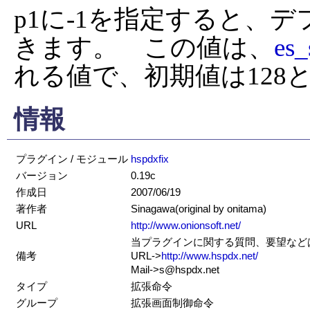
p1に-1を指定すると、
きます。　この値は、
es_
れる値で、初期値は128
情報
プラグイン / モジュール
hspdxfix
バージョン
0.19c
作成日
2007/06/19
著作者
Sinagawa(original by onitama)
URL
http://www.onionsoft.net/
当プラグインに関する質問、要望などはS
備考
URL->
http://www.hspdx.net/
Mail->s@hspdx.net
タイプ
拡張命令
グループ
拡張画面制御命令