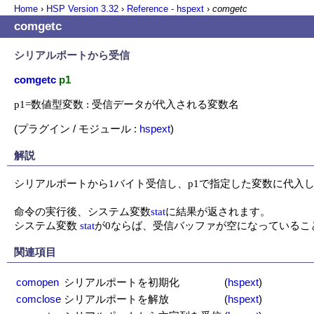
Home
›
HSP Version
3.32
›
Reference - hspext
›
comgetc
comgetc
シリアルポートから受信
comgetc
p1
p1=数値型変数 : 受信データが代入される変数名
(プラグイン / モジュール :
hspext
)
解説
シリアルポートから1バイト受信し、p1で指定した変数に代入し
命令の実行後、システム変数
stat
に結果が返されます。

システム変数 
stat
が0ならば、受信バッファが空になっているこ
関連項目
comopen
シリアルポートを初期化
(
hspext
)
comclose
シリアルポートを解放
(
hspext
)