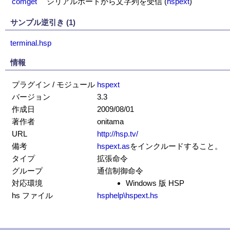
comget
シリアルポートから文字列を受信
(
hspext
)
サンプル逆引き (1)
terminal.hsp
情報
プラグイン / モジュール
hspext
バージョン
3.3
作成日
2009/08/01
著作者
onitama
URL
http://hsp.tv/
備考
hspext.as
をインクルードすること。
タイプ
拡張命令
グループ
通信制御命令
対応環境
Windows 版 HSP
hs ファイル
hsphelp\hspext.hs