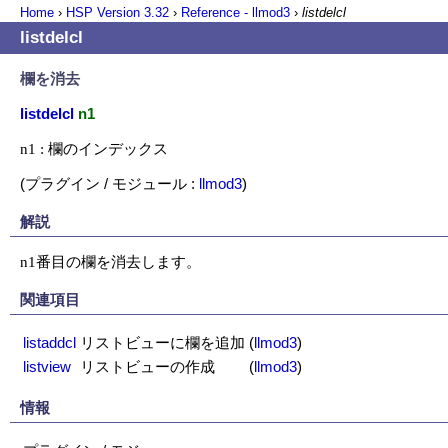
Home
›
HSP Version
3.32
›
Reference - llmod3
›
listdelcl
listdelcl
欄を消去
listdelcl
n1
n1 : 欄のインデックス
(プラグイン / モジュール :
llmod3
)
解説
n1番目の欄を消去します。
関連項目
listaddcl
リストビューに欄を追加
(
llmod3
)
listview
リストビューの作成
(
llmod3
)
情報