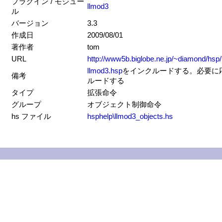
プラグイン / モジュー
llmod3
ル
バージョン
3.3
作成日
2009/08/01
著作者
tom
URL
http://www5b.biglobe.ne.jp/~diamond/hsp/
llmod3.hsp
をインクルードする。必要に
備考
ルードする
タイプ
拡張命令
グループ
オブジェクト制御命令
hs ファイル
hsphelp\llmod3_objects.hs