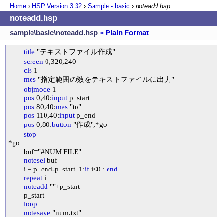
Home
›
HSP Version
3.32
›
Sample - basic
›
noteadd.hsp
noteadd.hsp
sample\basic\noteadd.hsp
» Plain Format
title
 "テキストファイル作成"

screen
 0,320,240

cls
 1

mes
 "指定範囲の数をテキストファイルに出力"

objmode
 1

pos
 0,40:
input
 p_start

pos
 80,40:
mes
 "to"

pos
 110,40:
input
 p_end

pos
 0,80:
button
 "作成",*go

stop
*go

	buf="#NUM FILE"

notesel
 buf

	i = p_end-p_start+1:
if
 i<0 : 
end
repeat
 i

noteadd
 ""+p_start

	p_start+

loop
notesave
 "num.txt"
