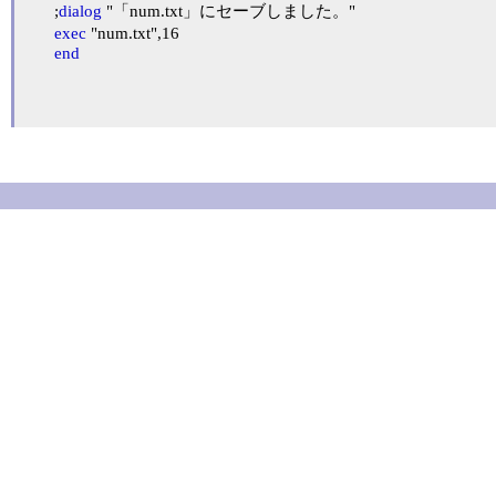
	;
dialog
 "「num.txt」にセーブしました。"

exec
 "num.txt",16

end