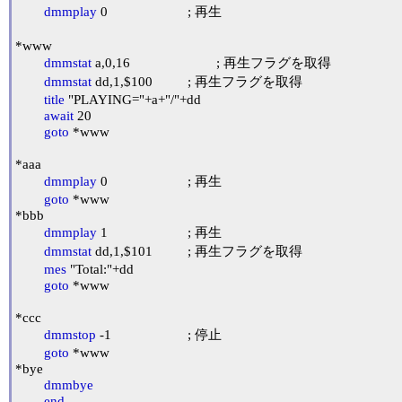
dmmplay
 0			; 再生

*www

dmmstat
 a,0,16			; 再生フラグを取得

dmmstat
 dd,1,$100		; 再生フラグを取得

title
 "PLAYING="+a+"/"+dd

await
 20

goto
 *www

*aaa

dmmplay
 0			; 再生

goto
 *www

*bbb

dmmplay
 1			; 再生

dmmstat
 dd,1,$101		; 再生フラグを取得

mes
 "Total:"+dd

goto
 *www

*ccc

dmmstop
 -1			; 停止

goto
 *www

*bye

dmmbye
end