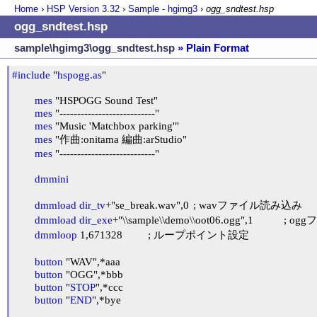
Home
›
HSP Version
3.32
›
Sample - hgimg3
›
ogg_sndtest.hsp
ogg_sndtest.hsp
sample\hgimg3\ogg_sndtest.hsp
» Plain Format
#include
 "
hspogg.as
"

mes
 "HSPOGG Sound Test"

mes
 "---------------------------"

mes
 "Music 'Matchbox parking'"

mes
 "作曲:onitama 編曲:arStudio"

mes
 "---------------------------"

dmmini
dmmload
dir_tv
+"se_break.wav",0	; wavファイル読み込み

dmmload
dir_exe
+"\\sample\\demo\\oot06.ogg",1		; oggファイル読み込み

dmmloop
 1,671328		; ループポイント設定

button
 "WAV",*aaa

button
 "OGG",*bbb

button
 "
STOP
",*ccc

button
 "
END
",*bye
