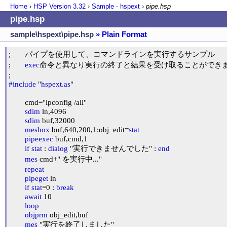
Home
›
HSP Version
3.32
›
Sample - hspext
›
pipe.hsp
pipe.hsp
sample\hspext\pipe.hsp
» Plain Format
;	パイプを使用して、コマンドラインを実行するサンプル

;	
exec
命令と異なり実行の終了と結果を受け取ることができま
#include
 "
hspext.as
"

	cmd="ipconfig /all"

sdim
 ln,4096

sdim
 buf,32000

mesbox
 buf,640,200,1:obj_edit=
stat
pipeexec
 buf,cmd,1

if
stat
 : 
dialog
 "実行できませんでした" : 
end
mes
 cmd+" を実行中..."

repeat
pipeget
 ln

if
stat
=0 : 
break
await
 10

loop
objprm
 obj_edit,buf

mes
 "実行を終了しました"
