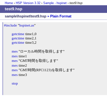
Home
›
HSP Version
3.32
›
Sample - hspinet
›
test9.hsp
test9.hsp
sample\hspinet\test9.hsp
» Plain Format
#include
 "
hspinet.as
"

getctime
 time1,0

getctime
 time2,1

getctime
 time3,2

mes
 "ローカル時間を取得します"

mes
 time1

mes
 "GMT時間を取得します"

mes
 time2

mes
 "GMT時間(RFC1123)を取得します"

mes
 time3

stop