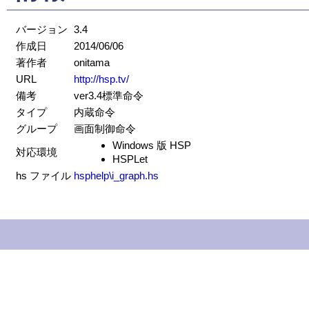
バージョン
3.4
作成日
2014/06/06
著作者
onitama
URL
http://hsp.tv/
備考
ver3.4標準命令
タイプ
内蔵命令
グループ
画面制御命令
Windows 版 HSP
対応環境
HSPLet
hs ファイル
hsphelp\i_graph.hs