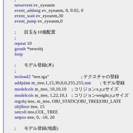
newevent
 ev_eyeanm

event_addang
 ev_eyeanm, 0, 0.02, 0

event_wait
 ev_eyeanm,30

event_jump
 ev_eyeanm,0

	;	目玉を10個配置

	;

repeat
 10

gosub
 *newobj

loop
	;	モデル登録(木)

	;

texload2
 "tree.tga"				; テクスチャの登録

addplate
 m_tree,1,15,30,0,0,255,255,
stat
	; モデル登録

modelcols
 m_tree, 10,10,10	; コリジョンx,y,zサイズ

modelcols
 m_tree, 1,22,10,1	; コリジョンweight,y,zサイズ

regobj
 tree, m_tree, OBJ_STATIC|OBJ_TREE|OBJ_LATE

objfloor
 tree, 15

setcoli
 tree,COL_TREE

setpos
 tree, 0, -10, 20

	;	モデル登録(地面)
