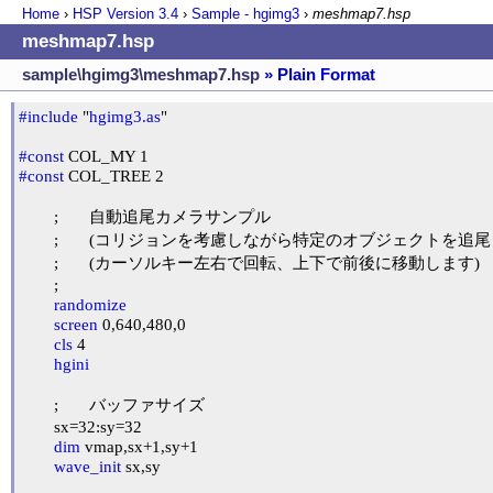
Home
›
HSP Version
3.4
›
Sample - hgimg3
›
meshmap7.hsp
meshmap7.hsp
sample\hgimg3\meshmap7.hsp
» Plain Format
#include
 "
hgimg3.as
"

#const
#const
 COL_TREE 2

	;	自動追尾カメラサンプル

	;	(コリジョンを考慮しながら特定のオブジェクトを追尾します)

	;	(カーソルキー左右で回転、上下で前後に移動します)

	;

randomize
screen
 0,640,480,0

cls
 4

hgini
	;	バッファサイズ

	sx=32:sy=32

dim
 vmap,sx+1,sy+1

wave_init
 sx,sy
