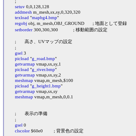
	;

setuv
 0,0,128,128

addmesh
 m_mesh,sx,sy,0,320,320

texload
 "
mapbg4.bmp
"

regobj
 obj, m_mesh,OBJ_GROUND	; 地面として登録

setborder
 300,300,300		; 移動範囲の設定

	;	高さ、UVマップの設定

	;

gsel
 3

picload
 "
g_road.bmp
"

getvarmap
 vmap,sx,sy,1

picload
 "
g_river.bmp
"

getvarmap
 vmap,sx,sy,2

meshmap
 vmap,m_mesh,$100

picload
 "
g_height1.bmp
"

getvarmap
 vmap,sx,sy

meshmap
 vmap,m_mesh,0,0.1

	;	表示の準備

	;

gsel
 0

clscolor
 $60e0		; 背景色の設定
