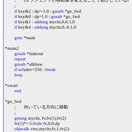
	;

if
 key&2 : dp=-1.0 : 
gosub
 *go_fwd

if
 key&8 : dp=1.0 : 
gosub
 *go_fwd

if
 key&1 : 
addang
 mychr,0,0.1,0

if
 key&4 : 
addang
 mychr,0,-0.1,0

goto
 *main

*main2

gosub
 *fadeout

repeat
gosub
 *alldraw

if
 scfadev=256 : 
break
loop
*owari

end
*go_fwd

	;	向いている方向に移動

	;

getang
 mychr, fv,fv(1),fv(2)

	fv(1)*=-1:
fvdir
 fv,0,0,dp

objwalk
 vres,mychr,fv,1,fv(2)
