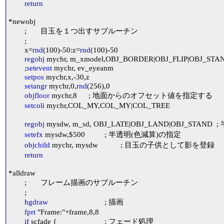
return
*newobj

	;	目玉を１つ出すサブルーチン

	;

	x=
rnd
(100)-50:z=
rnd
(100)-50

regobj
 mychr, m_xmodel,OBJ_BORDER|OBJ_FLIP|OBJ_ST
	;
setevent
 mychr, ev_eyeanm

setpos
 mychr,x,-30,z

setangr
 mychr,0,
rnd
(256),0

objfloor
 mychr,8	; 地面からのオフセット値を指定する

setcoli
 mychr,COL_MY,COL_MY|COL_TREE

regobj
 mysdw, m_sd, OBJ_LATE|OBJ_LAND|OBJ_STAND	; 半透明なのでOBJ_LATEを指定する

setefx
 mysdw,$500		; 半透明(色減算)の指定

objchild
 mychr, mysdw		; 目玉の子供として影を登録

return
*alldraw

	;	フレーム描画のサブルーチン

	;

hgdraw
				; 描画

fprt
 "Frame:"+frame,8,8

if
 scfade {			; フェード処理
