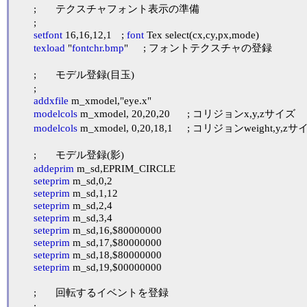
	;	テクスチャフォント表示の準備

	;

setfont
 16,16,12,1	; 
font
 Tex select(cx,cy,px,mode)

texload
 "
fontchr.bmp
"	; フォントテクスチャの登録

	;	モデル登録(目玉)

	;

addxfile
 m_xmodel,"eye.x"

modelcols
 m_xmodel, 20,20,20	; コリジョンx,y,zサイズ

modelcols
 m_xmodel, 0,20,18,1	; コリジョンweight,y,zサイズ

	;	モデル登録(影)

addeprim
 m_sd,EPRIM_CIRCLE

seteprim
 m_sd,0,2

seteprim
 m_sd,1,12

seteprim
 m_sd,2,4

seteprim
 m_sd,3,4

seteprim
 m_sd,16,$80000000

seteprim
 m_sd,17,$80000000

seteprim
 m_sd,18,$80000000

seteprim
 m_sd,19,$00000000

	;	回転するイベントを登録

	;
