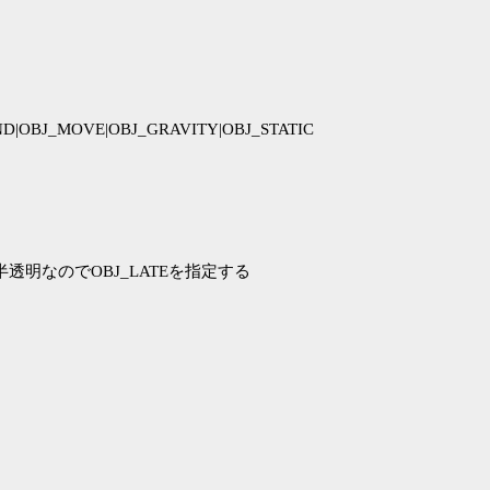
AND|OBJ_MOVE|OBJ_GRAVITY|OBJ_STATIC
