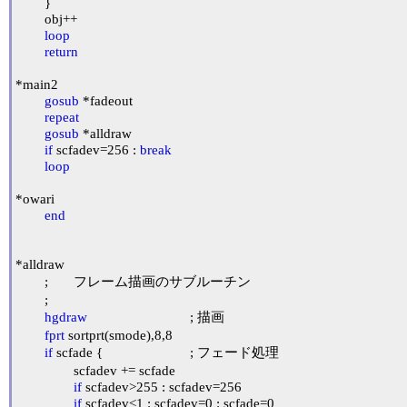
	}

	obj++

loop
return
*main2

gosub
 *fadeout

repeat
gosub
 *alldraw

if
 scfadev=256 : 
break
loop
*owari

end
*alldraw

	;	フレーム描画のサブルーチン

	;

hgdraw
				; 描画

fprt
 sortprt(smode),8,8

if
 scfade {			; フェード処理

		scfadev += scfade

if
 scfadev>255 : scfadev=256

if
 scfadev<1 : scfadev=0 : scfade=0 
