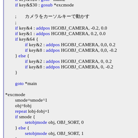
if
 key&$30 : 
gosub
 *excmode

	;	カメラをカーソルキーで動かす

	;

if
 key&4 : 
addpos
 HGOBJ_CAMERA, -0.2, 0.0

if
 key&1 : 
addpos
 HGOBJ_CAMERA, 0.2, 0.0

if
 key&64 {

if
 key&2 : 
addpos
 HGOBJ_CAMERA, 0,0, 0.2

if
 key&8 : 
addpos
 HGOBJ_CAMERA, 0,0, -0.2

	} 
else
 {

if
 key&2 : 
addpos
 HGOBJ_CAMERA, 0, 0.2

if
 key&8 : 
addpos
 HGOBJ_CAMERA, 0, -0.2

	}

goto
 *main

*excmode

	smode=smode^1

	obj=fobj

repeat
 lobj-fobj+1

if
 smode {

setobjmode
 obj, OBJ_SORT, 0

	} 
else
 {

setobjmode
 obj, OBJ_SORT, 1
