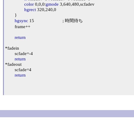
color
 0,0,0:
gmode
 3,640,480,scfadev

hgrect
 320,240,0

	}

hgsync
 15			; 時間待ち

	frame++

return
*fadein

	scfade=-4

return
*fadeout

	scfade=4

return