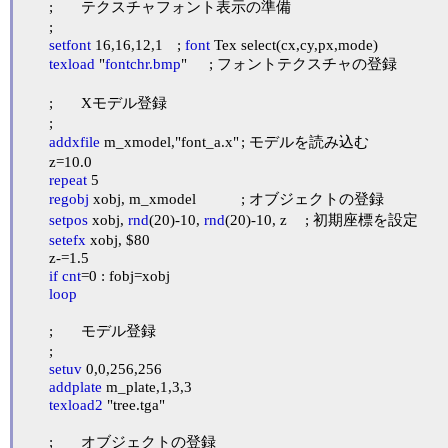
	;	テクスチャフォント表示の準備

	;

setfont
 16,16,12,1	; 
font
 Tex select(cx,cy,px,mode)

texload
 "
fontchr.bmp
"	; フォントテクスチャの登録

	;	Xモデル登録

	;

addxfile
 m_xmodel,"font_a.x"	; モデルを読み込む

	z=10.0

repeat
 5

regobj
 xobj, m_xmodel		; オブジェクトの登録

setpos
 xobj, 
rnd
(20)-10, 
rnd
(20)-10, z	; 初期座標を設定

setefx
 xobj, $80

	z-=1.5

if
cnt
=0 : fobj=xobj

loop
	;	モデル登録

	;

setuv
 0,0,256,256

addplate
 m_plate,1,3,3

texload2
 "tree.tga"

	;	オブジェクトの登録
