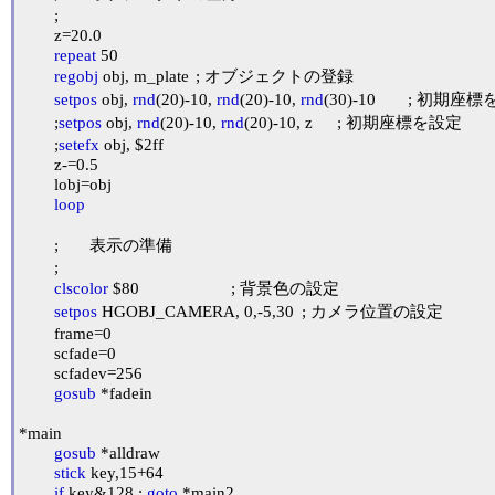
	;

	z=20.0

repeat
 50

regobj
 obj, m_plate	; オブジェクトの登録

setpos
 obj, 
rnd
(20)-10, 
rnd
(20)-10, 
rnd
(30)-10	; 初期座標を設定

	;
setpos
 obj, 
rnd
(20)-10, 
rnd
(20)-10, z	; 初期座標を設定

	;
setefx
 obj, $2ff

	z-=0.5

	lobj=obj

loop
	;	表示の準備

	;

clscolor
 $80			; 背景色の設定

setpos
 HGOBJ_CAMERA, 0,-5,30	; カメラ位置の設定

	frame=0

	scfade=0

	scfadev=256

gosub
 *fadein

*main

gosub
 *alldraw

stick
 key,15+64

if
 key&128 : 
goto
 *main2
