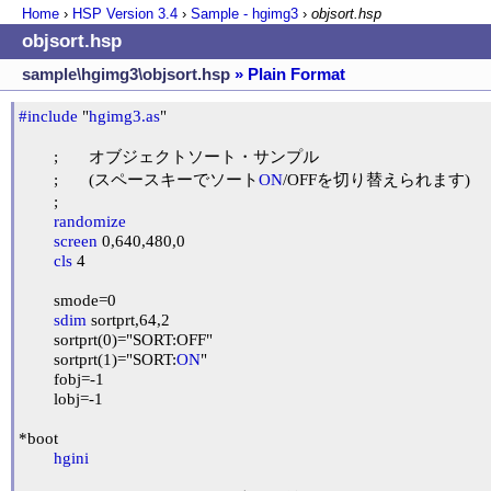
Home
›
HSP Version
3.4
›
Sample - hgimg3
›
objsort.hsp
objsort.hsp
sample\hgimg3\objsort.hsp
» Plain Format
#include
 "
hgimg3.as
"

	;	オブジェクトソート・サンプル

	;	(スペースキーでソート
ON
/OFFを切り替えられます)

	;

randomize
screen
 0,640,480,0

cls
 4

	smode=0

sdim
 sortprt,64,2

	sortprt(0)="SORT:OFF"

	sortprt(1)="SORT:
ON
"

	fobj=-1

	lobj=-1

*boot

hgini